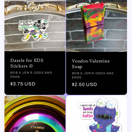
Dazzle for EDS
Voodoo Valentine
Stickers ©
Soap
販
BOB & JEN'S ODDS AND
販
BOB & JEN'S ODDS AND
ENDS
ENDS
売
売
通
$3.75 USD
通
$2.50 USD
元:
元:
常
常
価
価
格
格